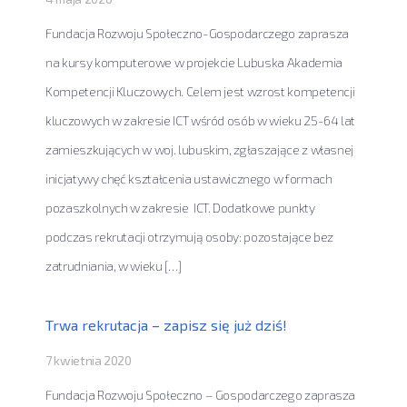
Fundacja Rozwoju Społeczno-Gospodarczego zaprasza
na kursy komputerowe w projekcie Lubuska Akademia
Kompetencji Kluczowych. Celem jest wzrost kompetencji
kluczowych w zakresie ICT wśród osób w wieku 25-64 lat
zamieszkujących w woj. lubuskim, zgłaszające z własnej
inicjatywy chęć kształcenia ustawicznego w formach
pozaszkolnych w zakresie ICT. Dodatkowe punkty
podczas rekrutacji otrzymują osoby: pozostające bez
zatrudniania, w wieku […]
Trwa rekrutacja – zapisz się już dziś!
7 kwietnia 2020
Fundacja Rozwoju Społeczno – Gospodarczego zaprasza