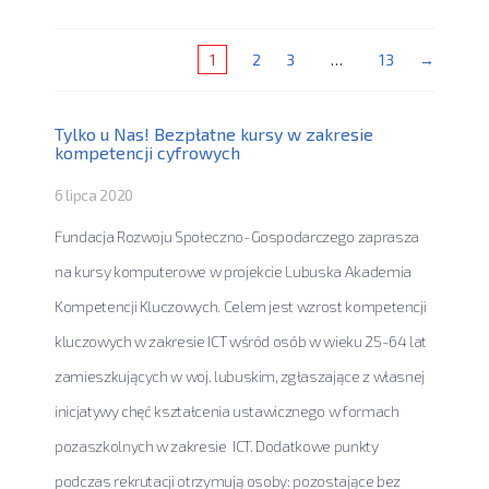
1
2
3
…
13
→
Tylko u Nas! Bezpłatne kursy w zakresie
kompetencji cyfrowych
6 lipca 2020
Fundacja Rozwoju Społeczno-Gospodarczego zaprasza
na kursy komputerowe w projekcie Lubuska Akademia
Kompetencji Kluczowych. Celem jest wzrost kompetencji
kluczowych w zakresie ICT wśród osób w wieku 25-64 lat
zamieszkujących w woj. lubuskim, zgłaszające z własnej
inicjatywy chęć kształcenia ustawicznego w formach
pozaszkolnych w zakresie ICT. Dodatkowe punkty
podczas rekrutacji otrzymują osoby: pozostające bez