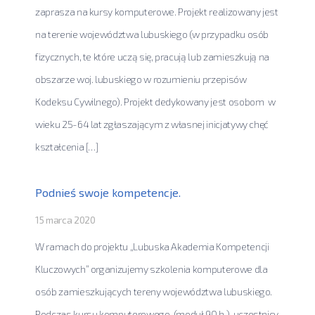
zaprasza na kursy komputerowe. Projekt realizowany jest
na terenie województwa lubuskiego (w przypadku osób
fizycznych, te które uczą się, pracują lub zamieszkują na
obszarze woj. lubuskiego w rozumieniu przepisów
Kodeksu Cywilnego). Projekt dedykowany jest osobom w
wieku 25-64 lat zgłaszającym z własnej inicjatywy chęć
kształcenia […]
Podnieś swoje kompetencje.
15 marca 2020
W ramach do projektu „Lubuska Akademia Kompetencji
Kluczowych” organizujemy szkolenia komputerowe dla
osób zamieszkujących tereny województwa lubuskiego.
Podczas kursu komputerowego (moduł 90 h ), uczestnicy