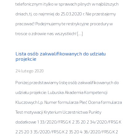
telefonicznym i tylko w sprawach pilnych w najbliższych
dniach, tj. co najmniej do 25.03.2020 r. Nie przestajemy
pracować! Podejmujemy te restrykcyjne procedury w
trosce o zdrowie nas wszystkich! […]
Lista osób zakwalifikowanych do udziału
projekcie
24 lutego 2020
Poniżej przedstawiamy listę osób zakwalifikowanych do
udziału projekcie: Lubuska Akademia Kompetencji
Kluczowych Lp. Numer formularza Płeć Ocena formularza
Test motywacji Kryterium Uczestnictwa Punkty
dodatkowe 1 33/2020/FRSG K 2 35 20 2 34/2020/FRSG K
2 25 20 3 35/2020/FRSG K 2 35 20 4 36/2020/FRSG K 2