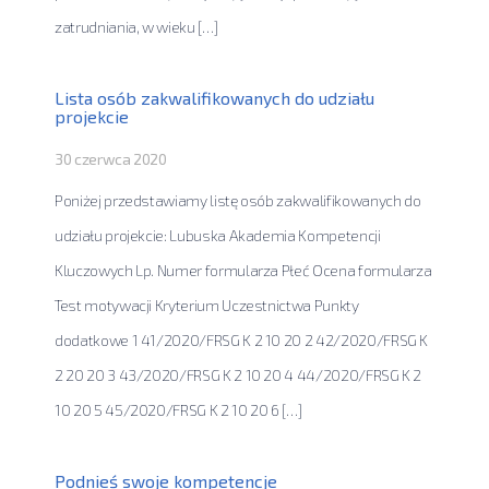
zatrudniania, w wieku […]
Lista osób zakwalifikowanych do udziału
projekcie
30 czerwca 2020
Poniżej przedstawiamy listę osób zakwalifikowanych do
udziału projekcie: Lubuska Akademia Kompetencji
Kluczowych Lp. Numer formularza Płeć Ocena formularza
Test motywacji Kryterium Uczestnictwa Punkty
dodatkowe 1 41/2020/FRSG K 2 10 20 2 42/2020/FRSG K
2 20 20 3 43/2020/FRSG K 2 10 20 4 44/2020/FRSG K 2
10 20 5 45/2020/FRSG K 2 10 20 6 […]
Podnieś swoje kompetencje