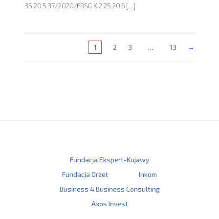
35 20 5 37/2020/FRSG K 2 25 20 6 […]
1
2
3
…
13
→
Fundacja Ekspert-Kujawy
Fundacja Orzeł
Inkom
Business 4 Business Consulting
Axos Invest