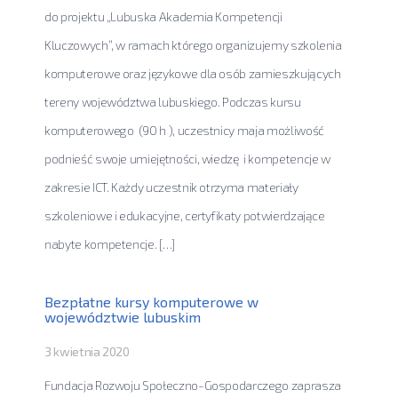
do projektu „Lubuska Akademia Kompetencji
Kluczowych”, w ramach którego organizujemy szkolenia
komputerowe oraz językowe dla osób zamieszkujących
tereny województwa lubuskiego. Podczas kursu
komputerowego (90 h ), uczestnicy maja możliwość
podnieść swoje umiejętności, wiedzę i kompetencje w
zakresie ICT. Każdy uczestnik otrzyma materiały
szkoleniowe i edukacyjne, certyfikaty potwierdzające
nabyte kompetencje. […]
Bezpłatne kursy komputerowe w
województwie lubuskim
3 kwietnia 2020
Fundacja Rozwoju Społeczno-Gospodarczego zaprasza