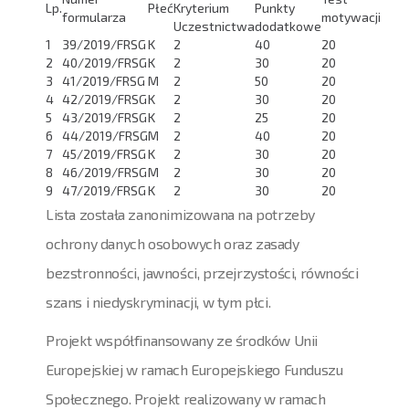
Lp.
Płeć
Kryterium
Punkty
formularza
motywacji
Uczestnictwa
dodatkowe
1
39/2019/FRSG
K
2
40
20
2
40/2019/FRSG
K
2
30
20
3
41/2019/FRSG
M
2
50
20
4
42/2019/FRSG
K
2
30
20
5
43/2019/FRSG
K
2
25
20
6
44/2019/FRSG
M
2
40
20
7
45/2019/FRSG
K
2
30
20
8
46/2019/FRSG
M
2
30
20
9
47/2019/FRSG
K
2
30
20
Lista została zanonimizowana na potrzeby
ochrony danych osobowych oraz zasady
bezstronności, jawności, przejrzystości, równości
szans i niedyskryminacji, w tym płci.
Projekt współfinansowany ze środków Unii
Europejskiej w ramach Europejskiego Funduszu
Społecznego. Projekt realizowany w ramach