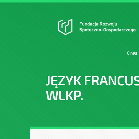
O nas
JĘZYK FRANCU
WLKP.