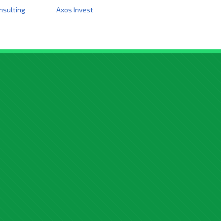
nsulting
Axos Invest