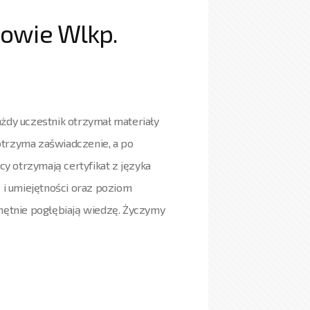
zowie Wlkp.
ażdy uczestnik otrzymał materiały
otrzyma zaświadczenie, a po
y otrzymają certyfikat z języka
e i umiejętności oraz poziom
chętnie pogłębiają wiedzę. Życzymy