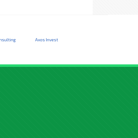
nsulting
Axos Invest