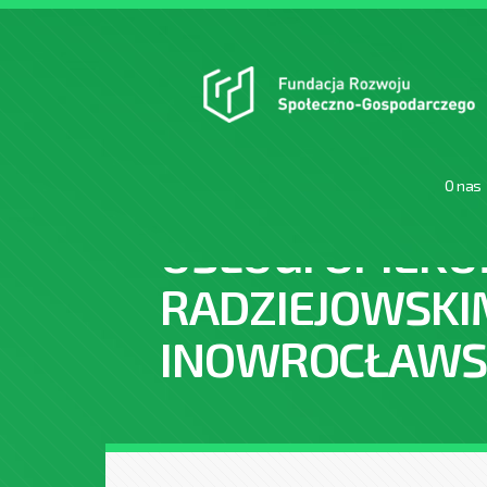
O nas
USŁUGI OPIEKU
RADZIEJOWSKIM
INOWROCŁAWS