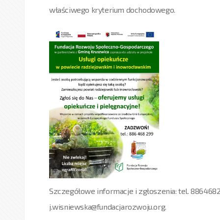
właściwego kryterium dochodowego.
Szczegółowe informacje i zgłoszenia: tel. 8864682
j.wisniewska@fundacjarozwoju.org.